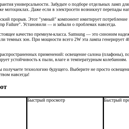
рантия универсальности. Забудьте о подборе отдельных ламп для
кже мотоциклах. Даже если в электросети возникнут перепады н
ский прорыв. Этот "умный" компонент имитирует потребление 
p Failure". Установили — и забыли о проблемах навсегда.
астоящее качество премиум-класса. Samsung — это синоним надеж
ли темных зон. При мощности всего 2W эта лампа генерирует 4
распространенных применений: освещение салона (плафоны), по
ирует устойчивость к пыли, влаге и температурным колебаниям.
вы получаете технологию будущего. Выберите не просто освещени
твом навсегда!
ют
Быстрый просмотр
Быстрый пр