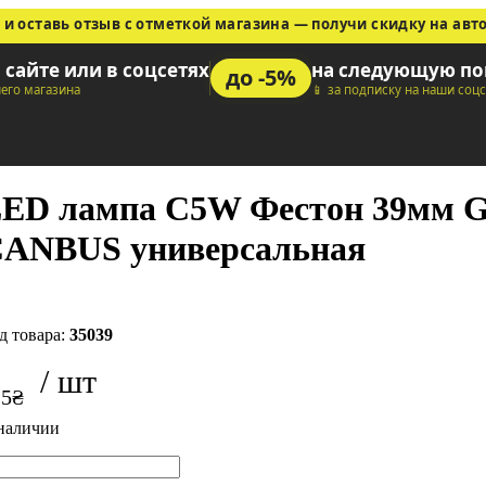
 и оставь отзыв с отметкой магазина — получи скидку на авт
а сайте или в соцсетях
на следующую по
до -5%
шего магазина
📱 за подписку на наши соц
ED лампа C5W Фестон 39мм GS
ANBUS универсальная
35039
25
₴