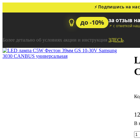
⚡ Подпишись на нас
за отзыв н
до -10%
📌 с отметкой на
Более детально об условиях акции и инструкция
ЗДЕСЬ
.
L
C
1