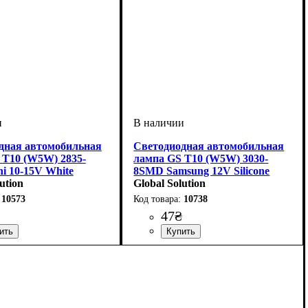
дная автомобильная
Светодиодная автомобильная
 T10 (W5W) 2835-
лампа GS T10 (W5W) 3030-
i 10-15V White
8SMD Samsung 12V Silicone
ution
White
Global Solution
10573
10738
47
₴
ие лампы
диодного элемента
о светодиодов
ие, V
о в упаковке
лый
: 10-15V
: Габаритные
: 1 шт.
: 3 SMD
:
Назначение лампы
Тип светодиодного элемента
Количество светодиодов
Напряжение, V
Количество в упаковке
: 12V
: Габаритные
: 1 шт.
: 8 SMD
:
огни
Samsung