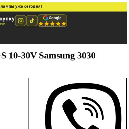
олампы уже сегодня!
Google
купку
сети
 10-30V Samsung 3030