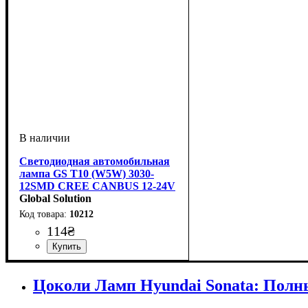
Светодиодная автомобильная
лампа GS T10 (W5W) 3030-
12SMD CREE CANBUS 12-24V
White
Global Solution
10212
114
₴
Тип светодиодного элемента
Количество светодиодов
Напряжение, V
Цветовая Температура
Количество в упаковке
: 12-24V
: 6000 K
: 1 шт.
: 12 SMD
:
Samsung
Цоколи Ламп Hyundai Sonata: Полн