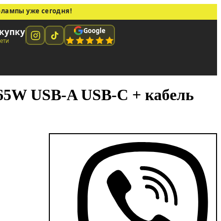
олампы уже сегодня!
Google
купку
сети
 65W USB-A USB-C + кабель