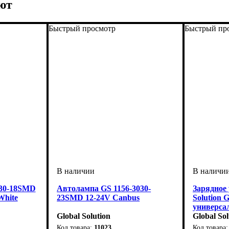
ют
Быстрый просмотр
Быстрый пр
030-18SMD
Автолампа GS 1156-3030-
Зарядное 
White
23SMD 12-24V Canbus
Solution 
универса
Global Solution
зарядный
Global Sol
11023