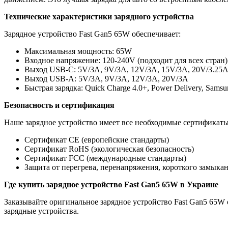
Технические характеристики зарядного устройства
Зарядное устройство Fast Gan5 65W обеспечивает:
Максимальная мощность: 65W
Входное напряжение: 120-240V (подходит для всех стран)
Выход USB-C: 5V/3A, 9V/3A, 12V/3A, 15V/3A, 20V/3.25
Выход USB-A: 5V/3A, 9V/3A, 12V/3A, 20V/3A
Быстрая зарядка: Quick Charge 4.0+, Power Delivery, Sams
Безопасность и сертификация
Наше зарядное устройство имеет все необходимые сертификаты
Сертификат CE (европейские стандарты)
Сертификат RoHS (экологическая безопасность)
Сертификат FCC (международные стандарты)
Защита от перегрева, перенапряжения, короткого замыка
Где купить зарядное устройство Fast Gan5 65W в Украине
Заказывайте оригинальное зарядное устройство Fast Gan5 65W 
зарядные устройства.