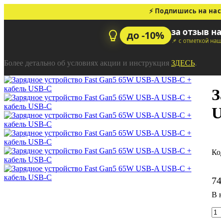
⚡ Подпишись на нас
за отзыв н
до -10%
📌 с отметкой на
Более детально об условиях акции и инструкция
ЗДЕСЬ
.
З
U
7