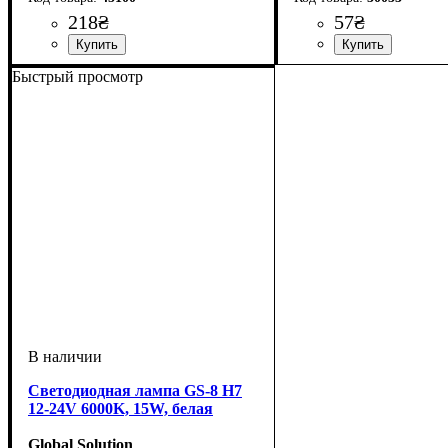
218
₴
57
₴
Назначение лампы
Цвет:
Тип светодиодного эл
Количество светодио
Напряжение, V
Количество в упаковк
: Белый
: 12V
: 
Быстрый просмотр
салона
Samsung
Светодиодная лампа GS-8 H7
12-24V 6000K, 15W, белая
Global Solution