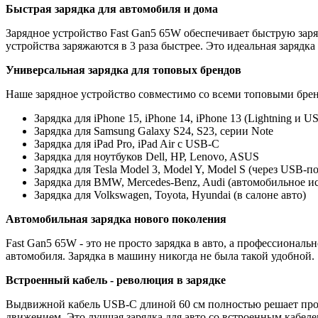
Быстрая зарядка для автомобиля и дома
Зарядное устройство Fast Gan5 65W обеспечивает быструю заря
устройства заряжаются в 3 раза быстрее. Это идеальная зарядка
Универсальная зарядка для топовых брендов
Наше зарядное устройство совместимо со всеми топовыми бре
Зарядка для iPhone 15, iPhone 14, iPhone 13 (Lightning и U
Зарядка для Samsung Galaxy S24, S23, серии Note
Зарядка для iPad Pro, iPad Air с USB-C
Зарядка для ноутбуков Dell, HP, Lenovo, ASUS
Зарядка для Tesla Model 3, Model Y, Model S (через USB-п
Зарядка для BMW, Mercedes-Benz, Audi (автомобильное и
Зарядка для Volkswagen, Toyota, Hyundai (в салоне авто)
Автомобильная зарядка нового поколения
Fast Gan5 65W - это не просто зарядка в авто, а профессиональ
автомобиля. Зарядка в машину никогда не была такой удобной.
Встроенный кабель - революция в зарядке
Выдвижной кабель USB-C длиной 60 см полностью решает проб
движением. Это лучшая зарядка для авто со встроенным кабеле