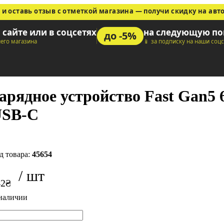
 и оставь отзыв с отметкой магазина — получи скидку на авт
а сайте или в соцсетях
на следующую по
до -5%
шего магазина
📱 за подписку на наши соц
арядное устройство Fast Gan5
SB-C
45654
42
₴