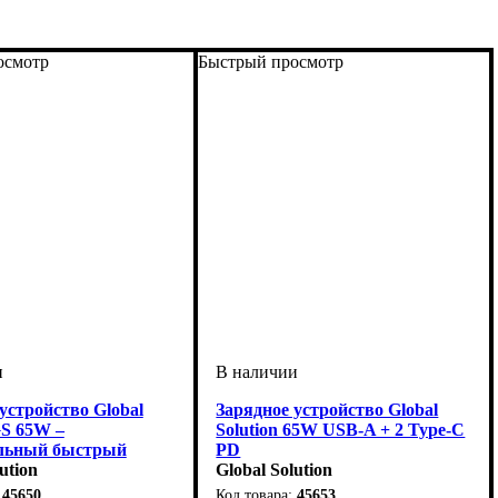
осмотр
Быстрый просмотр
устройство Global
Зарядное устройство Global
GS 65W –
Solution 65W USB-A + 2 Type-C
льный быстрый
PD
 блок
ution
Global Solution
45650
45653