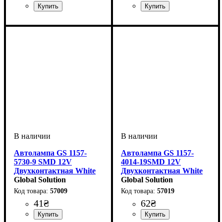
Назначение лампы
Цвет:
Тип светодиодного элемента
Количество светодиодов
Напряжение, V
Количество в упаковке
: Белый
: 24V
:
: 1
: 5
:
Назначение лампы
Цвет:
Тип светодиодного элемента
Количество светодиодов
Напряжение, V
Количество в упаковке
: Белый
: 12V
:
: 1
:
:
Габаритные огни
SMD
SMD
шт.
Габаритные огни
4014SMD
12 SMD
шт.
Автолампа GS 1157-
Автолампа GS 1157-
5730-9 SMD 12V
4014-19SMD 12V
Двухконтактная White
Двухконтактная White
Global Solution
Global Solution
57009
57019
41
₴
62
₴