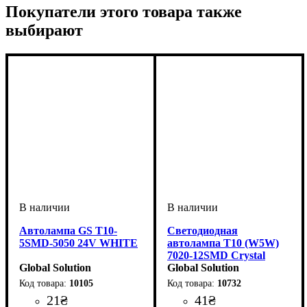
Покупатели этого товара также
выбирают
Автолампа GS T10-
Светодиодная
5SMD-5050 24V WHITE
автолампа T10 (W5W)
7020-12SMD Crystal
Global Solution
Silicone 12-24V Ice White
Global Solution
320°
10105
10732
21
₴
41
₴