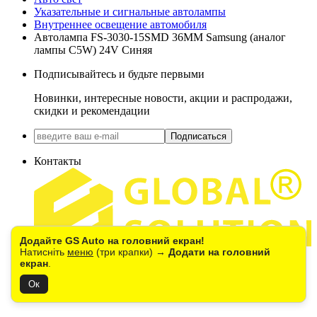
Указательные и сигнальные автолампы
Внутреннее освещение автомобиля
Автолампа FS-3030-15SMD 36MM Samsung (аналог
лампы C5W) 24V Синяя
Подписывайтесь и будьте первыми
Новинки, интересные новости, акции и распродажи,
скидки и рекомендации
Подписаться
Контакты
Додайте GS Auto на головний екран!
Натисніть
меню
(три крапки) →
Додати на головний
екран
.
+38(067) 390-48-85
0(800) 21-20-42
г.Киев, ул. Окружная 1В
Ок
(Стоянка ТЦ "METRO")