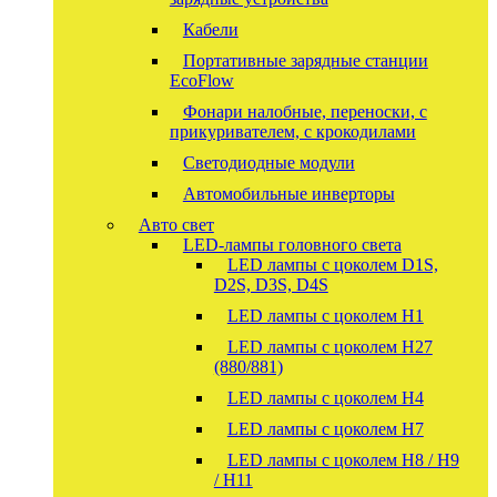
Кабели
Портативные зарядные станции
EcoFlow
Фонари налобные, переноски, с
прикуривателем, с крокодилами
Светодиодные модули
Автомобильные инверторы
Авто свет
LED-лампы головного света
LED лампы с цоколем D1S,
D2S, D3S, D4S
LED лампы с цоколем H1
LED лампы с цоколем H27
(880/881)
LED лампы с цоколем H4
LED лампы с цоколем H7
LED лампы с цоколем H8 / H9
/ H11