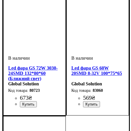
Led фара GS 72W 3030-
Led фара GS 60W
24SMD 132*80*60
20SMD 8-32V 100*75*65
(Ближний свет)
Global Solution
Global Solution
80723
83060
673
₴
569
₴
Тип светодиодного элемента
Количество светодиодов
Напряжение, V
Мощность, W
: 72W
: 9-60V
:
:
Тип светодиодного элемента
Количество светодиодов
Напряжение, V
Мощность, W
: 60W
: 8-32V
:
:
SMD
24 SMD
SMD
20 SMD