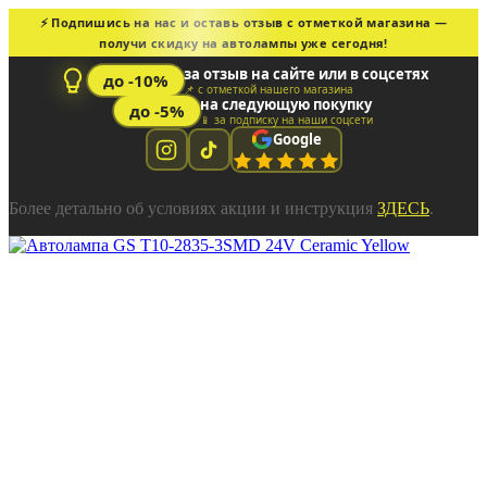
⚡ Подпишись на нас и оставь отзыв с отметкой магазина —
получи скидку на автолампы уже сегодня!
за отзыв на сайте или в соцсетях
до -10%
📌 с отметкой нашего магазина
на следующую покупку
до -5%
📱 за подписку на наши соцсети
Google
Более детально об условиях акции и инструкция
ЗДЕСЬ
.