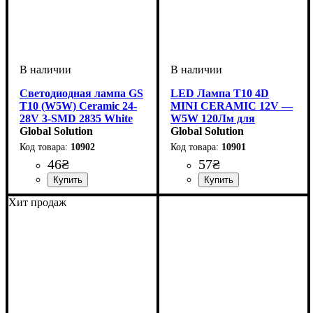
Светодиодная лампа GS
LED Лампа T10 4D
T10 (W5W) Ceramic 24-
MINI CERAMIC 12V —
28V 3-SMD 2835 White
W5W 120Лм для
для грузовиков
Global Solution
Габаритов
Global Solution
10902
10901
46
₴
57
₴
Назначение лампы
Цвет:
Напряжение, V
Количество в упаковке
: Белый
: 24-28V
:
: 1
Назначение лампы
Цвет:
Напряжение, V
Количество в упаковке
: Белый
: 10-15V
:
: 1
Хит продаж
Габаритные огни,
шт.
Габаритные огни
шт.
Освещение салона, Кнопки
и другие элементы