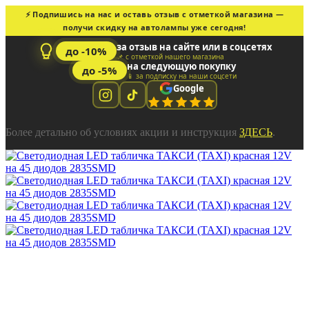
⚡ Подпишись на нас и оставь отзыв с отметкой магазина —
получи скидку на автолампы уже сегодня!
за отзыв на сайте или в соцсетях
до -10%
📌 с отметкой нашего магазина
на следующую покупку
до -5%
📱 за подписку на наши соцсети
Google
Более детально об условиях акции и инструкция
ЗДЕСЬ
.