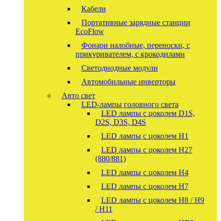
Кабели
Портативные зарядные станции
EcoFlow
Фонари налобные, переноски, с
прикуривателем, с крокодилами
Светодиодные модули
Автомобильные инверторы
Авто свет
LED-лампы головного света
LED лампы с цоколем D1S,
D2S, D3S, D4S
LED лампы с цоколем H1
LED лампы с цоколем H27
(880/881)
LED лампы с цоколем H4
LED лампы с цоколем H7
LED лампы с цоколем H8 / H9
/ H11