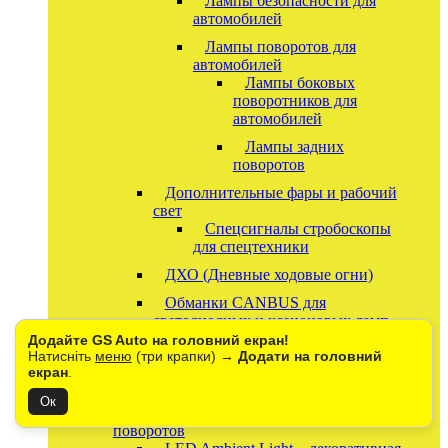
Лампы безопасности для
автомобилей
Лампы поворотов для
автомобилей
Лампы боковых
поворотников для
автомобилей
Лампы задних
поворотов
Дополнительные фары и рабочий
свет
Спецсигналы стробоскопы
для спецтехники
ДХО (Дневные ходовые огни)
Обманки CANBUS для
светодиодных и ксеноновых ламп
Додайте GS Auto на головний екран!
Переходники для LED и
Натисніть
меню
(три крапки) →
Додати на головний
ксеноновых ламп
екран
.
Светодиодный тюнинг авто: неоновые
Ок
ленты, контроллеры и повторители
поворотов