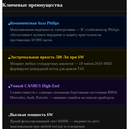
Ключевые преимущества
Компонентная база Philips
Максимальная надёжность электроники — IC-стабилизатор Philips
обеспечивает нулевое мерцание и защиту кристаллов на
протяжении 30 000 часов.
Экстремальная яркость 500 Лм при 6W
Мощнее любых стандартных аналогов — 18 чипов 2016 SMD
формируют рекордный поток для цоколя T10.
Умный CANBUS High-End
Совместимость с самыми сложными бортовыми системами BMW,
Mercedes, Audi, Porsche — никаких ошибок на панели приборов.
Высокая мощность 6W
Яркий фокусированный свет 6000K — видимость авто
максимальная при любой погоде и освещении.