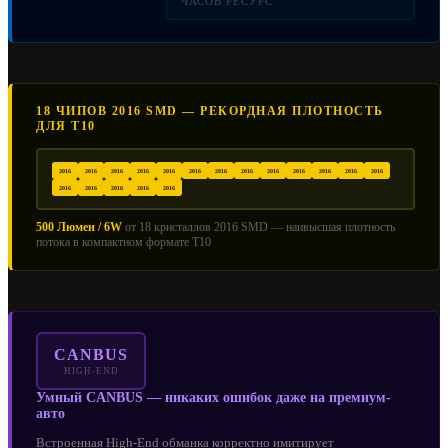
ЧАСОВ РЕСУРС
18 ЧИПОВ 2016 SMD — РЕКОРДНАЯ ПЛОТНОСТЬ
ДЛЯ T10
2016
2016
2016
2016
2016
2016
2016
2016
2016
2016
2016
2016
2016
2016
2016
2016
2016
2016
500 Люмен / 6W
от 18 кристаллов 2016 SMD — наивысшая плотность
потока в компактном формате T10
CANBUS
HIGH-END
Умный CANBUS — никаких ошибок даже на премиум-
авто
Встроенная High-End обманка корректно имитирует