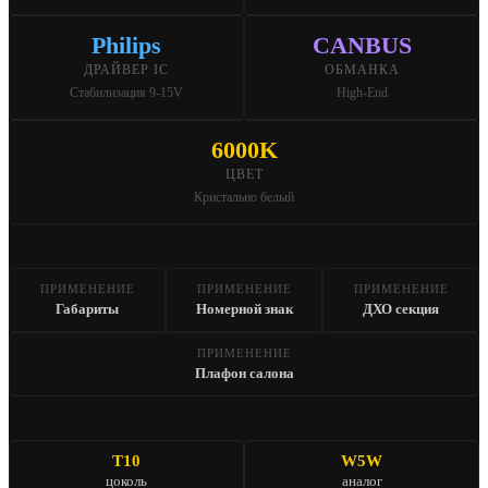
Philips
CANBUS
ДРАЙВЕР IC
ОБМАНКА
Стабилизация 9-15V
High-End
6000K
ЦВЕТ
Кристально белый
ПРИМЕНЕНИЕ
ПРИМЕНЕНИЕ
ПРИМЕНЕНИЕ
Габариты
Номерной знак
ДХО секция
ПРИМЕНЕНИЕ
Плафон салона
T10
W5W
цоколь
аналог