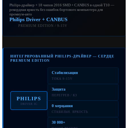
Philips-драйвер + 18 чипов 2016 SMD + CANBUS в одной T10 —
рекордная яркость без ошибок бортового компьютера для
премиум-авто
Philips Driver + CANBUS
PREMIUM EDITION / 9-15V
ИНТЕГРИРОВАННЫЙ PHILIPS-ДРАЙВЕР — СЕРДЦЕ
PREMIUM EDITION
Стабилизация
ТОКА 9-15V
Защита
ПЕРЕГРЕВ / КЗ
PHILIPS
DRIVER IC
0 мерцания
СТАБИЛЬН. ЯРКОСТЬ
30 000+