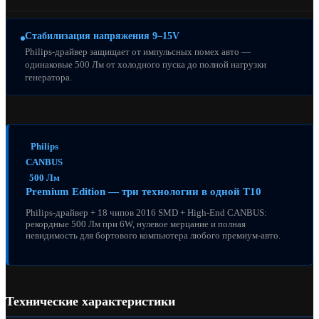
Стабилизация напряжения 9–15V
Philips-драйвер защищает от импульсных помех авто —
одинаковые 500 Лм от холодного пуска до полной нагрузки
генератора.
Philips
CANBUS
500 Лм
Premium Edition — три технологии в одной T10
Philips-драйвер + 18 чипов 2016 SMD + High-End CANBUS:
рекордные 500 Лм при 6W, нулевое мерцание и полная
невидимость для бортового компьютера любого премиум-авто.
Технические характеристики