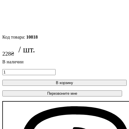
драйвером Philips и CANBUS 9–15V
White
10818
228
₴
В корзину
Перезвоните мне