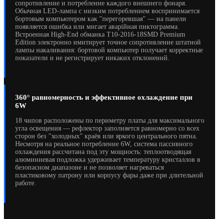
сопротивление и потребление каждого внешнего фонаря.
Обычная LED-лампа с низким потреблением воспринимается
бортовым компьютером как "перегоревшая" — на панели
появляется ошибка или мигает аварійная пиктограмма.
Встроенная High-End обманка T10-2016-18SMD Premium
Edition электронно имитирует точное сопротивление штатной
лампы накаливания: бортовой компьютер получает корректные
показатели и не регистрирует никаких отклонений.
360° равномерность и эффективное охлаждение при
6W
18 чипов расположены по периметру платы для максимального
угла освещения — рефлектор заполняется равномерно со всех
сторон без "холодных" краёв или яркого центрального пятна.
Несмотря на реальное потребление 6W, система пассивного
охлаждения рассчитана под эту мощность: теплоотводящая
алюминиевая подложка удерживает температуру кристаллов в
безопасном диапазоне и не позволяет нагреваться
пластиковому патрону или корпусу фары даже при длительной
работе.