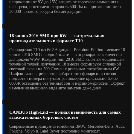
напряжении от 9V до 15V, защита от короткого замыкания и
перегрева, и неизменная яркость 500 Лм на протяжении всего
30 000-часового ресурса без деградации.
18 чипов 2016 SMD при 6W — экстремальная
производительность в формате T10
Стандартная T10 несёт 2-6 диодов. Premium Edition вмещает 18
чипов 2016 SMD на одной плате — это рекордное количество
для цоколя W5W. Каждый чип 2016 SMD является мощнейшей
точечной точкой излучения; 18 вместе формируют сплошной
световой экран на 500 Люмен с реальным потреблением 6W.
Плафон салона, рефлектор габаритного фонаря или гнездо
подсветки номера получают равномерное кристально белое
6000K освещение без тёмных зон и неравномерностей. Эффект
изменения внешнего вида авто заметен даже днём.
CANBUS High-End — полная невидимость для самых
взыскательных бортовых систем
Современные премиум-автомобили BMW, Mercedes-Benz, Audi,
Porsche, Volvo и Land Rover постоянно мониторят