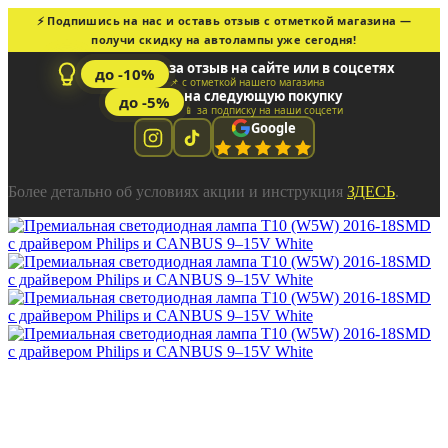
⚡ Подпишись на нас и оставь отзыв с отметкой магазина —
получи скидку на автолампы уже сегодня!
за отзыв на сайте или в соцсетях
до -10%
📌 с отметкой нашего магазина
на следующую покупку
до -5%
📱 за подписку на наши соцсети
Google
Более детально об условиях акции и инструкция
ЗДЕСЬ
.