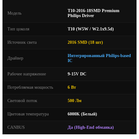
T10-2016-18SMD Premium
Модель
Philips Driver
Тип цоколя
T10 (W5W / W2.1x9.5d)
Источник света
2016 SMD (18 шт)
Интегрированный Philips-based
Драйвер
IC
Рабочее напряжение
9-15V DC
Потребляемая мощность
6 Вт
Световой поток
500 Лм
Цветовая температура
6000K (Белый)
CANBUS
Да (High-End обманка)