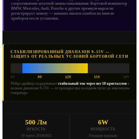
сопротивление штатной лампы накаливания. Бортовой компьютер
BMW, Mercedes, Audi, Porsche и других премиум-марок не
регистрирует замену — никаких иконок ошибок на панели
приборов после установки.
СТАБИЛИЗИРОВАННЫЙ ДИАПАЗОН 9–15V —
ЗАЩИТА ОТ РЕАЛЬНЫХ УСЛОВИЙ БОРТОВОЙ СЕТИ
6V
9V
12V
15V
18V
Philips-драйвер поддерживает
стабильный ток через все 18 кристаллов
в
полном диапазоне 9-15V — от просадки при холодном пуске до максимума
генератора
500 Лм
6W
ЯРКОСТЬ
МОЩНОСТЬ
18 чипов 2016SMD
Реальная высокая