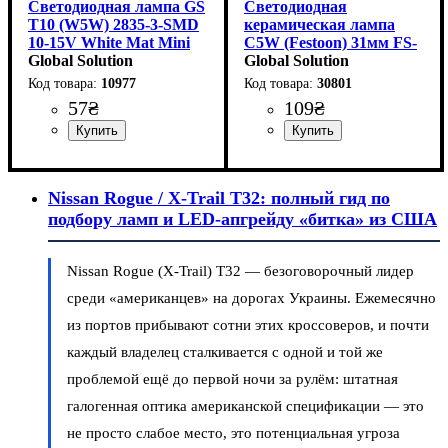
Светодиодная лампа GS
Светодиодная
T10 (W5W) 2835-3-SMD
керамическая лампа
10-15V White Mat Mini
C5W (Festoon) 31мм FS-
— матовый мягкий свет
Global Solution
3030-6SMD Samsung
Global Solution
CANBUS 12-24V White
10977
30801
57
₴
109
₴
Назначение лампы
Цвет:
Тип светодиодного элемента
Количество светодиодов
Напряжение, V
Количество в упаковке
: Белый
: 10-15V
:
: 1
: 3
:
Назначение лампы
Тип светодиодного элемента
Количество светодиодов
Напряжение, V
Количество в упаковке
: 12-24V
:
: 1
: 6
:
Габаритные огни,
2835SMD
SMD
шт.
Освещение салона
Samsung
SMD
шт.
Освещение салона,
Nissan Rogue / X-Trail T32: полный гид по
Приборная панель
подбору ламп и LED-апгрейду «битка» из США
Nissan Rogue (X-Trail) T32 — безоговорочный лидер
среди «американцев» на дорогах Украины. Ежемесячно
из портов прибывают сотни этих кроссоверов, и почти
каждый владелец сталкивается с одной и той же
проблемой ещё до первой ночи за рулём: штатная
галогенная оптика американской спецификации — это
не просто слабое место, это потенциальная угроза