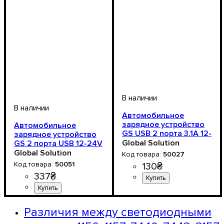
согласно цвету зарядки
Автомобильное
зарядное устройство
Автомобильное
GS USB 2 порта 3.1А 12-
зарядное устройство
24V (cиний)
Global Solution
GS 2 порта USB 12-24V
3.1A с вольтметром
Global Solution
50027
50051
130
₴
337
₴
Напряжение, V
: 12-24V
Напряжение, V
: 12-24V
Различия между светодиодными