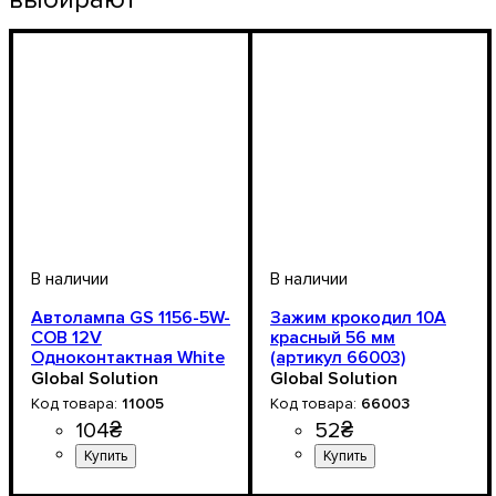
Автолампа GS 1156-5W-
Зажим крокодил 10А
COB 12V
красный 56 мм
Одноконтактная White
(артикул 66003)
Global Solution
Global Solution
11005
66003
104
₴
52
₴
Назначение лампы
Цвет:
Тип светодиодного элемента
Напряжение, V
Мощность, W
Количество в упаковке
: Белый
: 5W
: 12V
: Стоп-
: 1
: