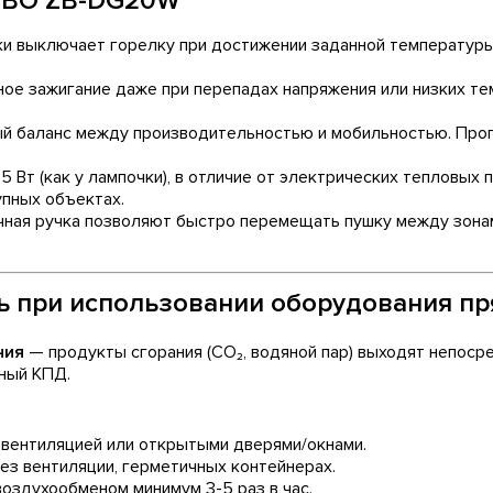
OBO ZB-DG20W
и выключает горелку при достижении заданной температуры,
ое зажигание даже при перепадах напряжения или низких темп
 баланс между производительностью и мобильностью. Прогре
 Вт (как у лампочки), в отличие от электрических тепловых п
упных объектах.
ичная ручка позволяют быстро перемещать пушку между зонам
 при использовании оборудования пр
ния
— продукты сгорания (CO₂, водяной пар) выходят непоср
ный КПД.
 вентиляцией или открытыми дверями/окнами.
з вентиляции, герметичных контейнерах.
оздухообменом минимум 3-5 раз в час.