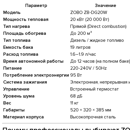
Параметр
Значение
Модель
ZOBO ZB-DG20W
Мощность тепловая
20 кВт (20 000 Вт)
Тип нагрева
Прямой (Direct combustion)
Площадь обогрева
До 200 м³
Тип топлива
Дизель / жидкое топливо
Емкость бака
19 литров
Расход топлива
1.6–1.9 л/час
Время автономной работы
До 12 часов (на полном баке
Питание
220-240V / 50Hz
Потребление электроэнергии
95 Вт
Система зажигания
Электронная, непрерывная 
Управление
Встроенный термостат
Уровень шума
68 дБ
Вес
11 кг
Габариты
520 × 320 × 385 мм
Материал корпуса
Высокопрочная сталь