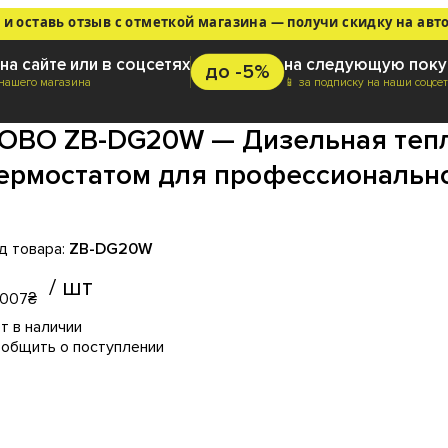
 и оставь отзыв с отметкой магазина — получи скидку на авт
на сайте или в соцсетях
на следующую поку
до -5%
 нашего магазина
📱 за подписку на наши соцсе
OBO ZB-DG20W — Дизельная тепл
ермостатом для профессиональн
ZB-DG20W
 007
₴
общить о поступлении