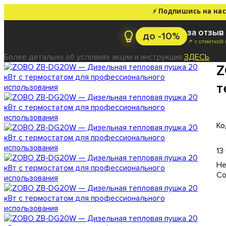
⚡ Подпишись на нас
за отзыв 
до -10%
📌 с отметкой
Более детально об условиях акции и инструкция
ЗДЕСЬ
.
Z
т
13
Со