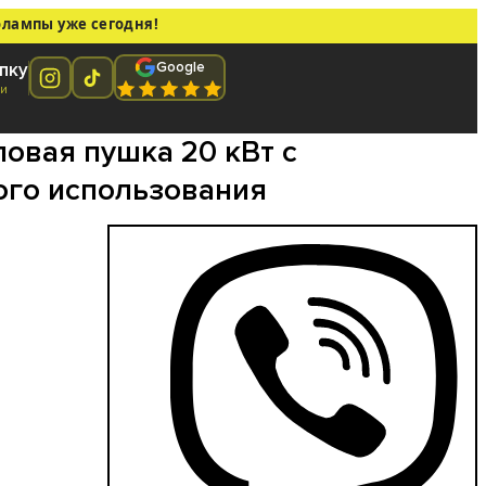
олампы уже сегодня!
Google
пку
ти
овая пушка 20 кВт с
ого использования