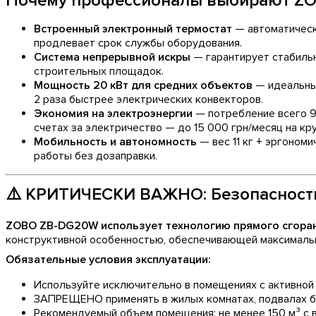
Почему профессионалы выбирают Z
Встроенный электронный термостат
— автоматическ
продлевает срок службы оборудования.
Система непрерывной искры
— гарантирует стабильн
строительных площадок.
Мощность 20 кВт для средних объектов
— идеальный
2 раза быстрее электрических конвекторов.
Экономия на электроэнергии
— потребление всего 95
счетах за электричество — до 15 000 грн/месяц на кр
Мобильность и автономность
— вес 11 кг + эргоном
работы без дозаправки.
⚠️ КРИТИЧЕСКИ ВАЖНО: Безопасность
ZOBO ZB-DG20W использует технологию прямого сгора
конструктивной особенностью, обеспечивающей максималь
Обязательные условия эксплуатации:
Используйте исключительно в помещениях с активной
ЗАПРЕЩЕНО применять в жилых комнатах, подвалах бе
Рекомендуемый объем помещения: не менее 150 м³ с в