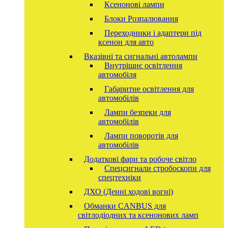
Ксенонові лампи
Блоки Розпалювання
Переходники і адаптери під
ксенон для авто
Вказівні та сигнальні автолампи
Внутрішнє освітлення
автомобіля
Габаритне освітлення для
автомобілів
Лампи безпеки для
автомобілів
Лампи поворотів для
автомобілів
Додаткові фари та робоче світло
Спецсигнали стробоскопи для
спецтехніки
ДХО (Денні ходові вогні)
Обманки CANBUS для
світлодіодних та ксенонових ламп