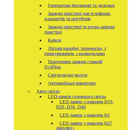
Генератори бензинові та дизельні
Зарядні пристрої для телефонів,
планшетів та ноутбуків
Зарядні пристрої та пуско-зарядні
пристрої
Кабелі
Ліхтарі налобні, переноски, з
прикурювачем, з крокодилами
Портативні зарядні станціїї
EcoFlow
Світлодіодні модулі
Автомобільні інвертори
Авто світло
LED-лампи головного світла
LED лампи з цоколем D1S,
D2S, D3S, D4S
LED лампи з цоколем H1
LED лампи з цоколем H27
(880/881)