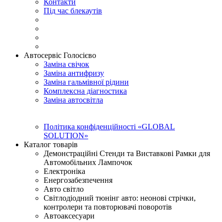
Контакти
Під час блекаутів
Автосервіс Голосієво
Заміна свічок
Заміна антифризу
Заміна гальмівної рідини
Комплексна діагностика
Заміна автосвітла
Політика конфіденційності «GLOBAL
SOLUTION»
Каталог товарів
Демонстраційні Стенди та Виставкові Рамки для
Автомобільних Лампочок
Електроніка
Енергозабезпечення
Авто світло
Світлодіодний тюнінг авто: неонові стрічки,
контролери та повторювачі поворотів
Автоаксесуари