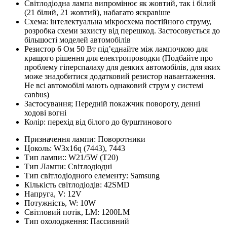
Світлодіодна лампа випромінює як жовтий, так і білий
(21 білий, 21 жовтий), набагато яскравіше
Схема: інтелектуальна мікросхема постійного струму,
розробка схеми захисту від перешкод. Застосовується до
більшості моделей автомобілів
Резистор 6 Ом 50 Вт під’єднайте між лампочкою для
кращого рішення для електропроводки (Подбайте про
проблему гіперспалаху для деяких автомобілів, для яких
може знадобитися додатковий резистор навантаження.
Не всі автомобілі мають однаковий струм у системі
canbus)
Застосування; Передній покажчик повороту, денні
ходові вогні
Колір: перехід від білого до бурштинового
Призначення лампи:
Поворотники
Цоколь:
W3x16q (7443), 7443
Тип лампи::
W21/5W (T20)
Тип Лампи:
Світлодіодні
Тип світлодіодного елементу:
Samsung
Кількість світлодіодів:
42SMD
Напруга, V:
12V
Потужність, W:
10W
Світловий потік, LM:
1200LM
Тип охолодження:
Пассивний