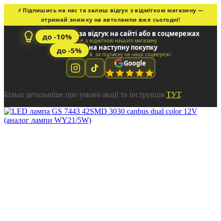
⚡ Підпишись на нас та залиш відгук з відміткою магазину —
отримай знижку на автолампи вже сьогодні!
за відгук на сайті або в соцмережах
до -10%
📌 з відміткою нашого магазину
на наступну покупку
до -5%
📱 за підписку на наші соцмережі
Google
Більш детальніше про умови акції та інструкція
ТУТ
.