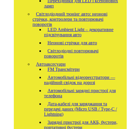
Перехідники для LED і ксенонових
ламп
Світлодіодний тюнінг авто: неонові
стрічки, контролери та повторювачі
поворотів
LED Ambient Light – декоративне
підсвічування авто
Неонові стрічки для авто
Світлодіодні повторювачі
поворотів
Автоаксесуари
FM Трансмітери
Автомобільні відеореєстратори —
надійний свідок на дорозі
Автомобільні зарядні пристрої для
телефона
Дата-кабелі для заряджання та
передачі даних (Micro USB / Type-C /
Lightning)
Зарядні пристрої для АКБ, бустери,
портативні бустери