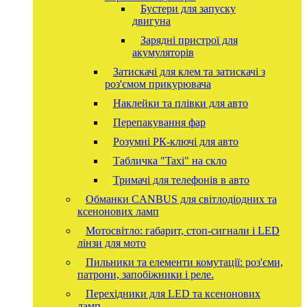
Бустери для запуску
двигуна
Зарядні пристрої для
акумуляторів
Затискачі для клем та затискачі з
роз'ємом прикурювача
Наклейки та плівки для авто
Перепакування фар
Розумні РК-ключі для авто
Табличка "Taxi" на скло
Тримачі для телефонів в авто
Обманки CANBUS для світлодіодних та
ксенонових ламп
Мотосвітло: габарит, стоп-сигнали і LED
лінзи для мото
Пильники та елементи комутації: роз'єми,
патрони, запобіжники і реле.
Перехідники для LED та ксенонових
ламп